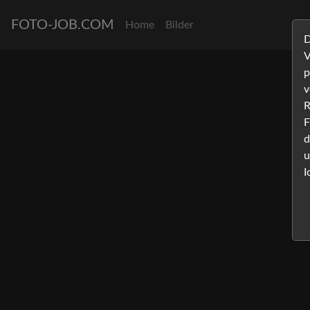
FOTO-JOB.COM
Home
Bilder
D
V
p
v
R
F
d
u
I