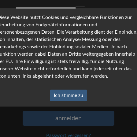
iese Website nutzt Cookies und vergleichbare Funktionen zur
erarbeitung von Endgeräteinformationen und
ersonenbezogenen Daten. Die Verarbeitung dient der Einbindun
on Inhalten, der statistischen Analyse/Messung oder des
Anmeldung
emarketings sowie der Einbindung sozialer Medien. Je nach
unktion werden dabei Daten an Dritte weitergegeben innerhalb
Um sich anzumelden, geben Sie Namen
er EU. Ihre Einwilligung ist stets freiwillig, für die Nutzung
und Passwort ein, und klicken Sie auf
nserer Website nicht erforderlich und kann jederzeit über das
»anmelden«.
con unten links abgelehnt oder widerrufen werden.
Name
Ich stimme zu
Passwort
anmelden
Passwort vergessen?