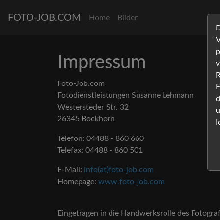
FOTO-JOB.COM
Home
Bilder
D
V
p
Impressum
v
R
Foto-Job.com
F
Fotodienstleistungen Susanne Lehmann
d
Westersteder Str. 32
u
26345 Bockhorn
I
Telefon: 04488 - 860 660
Telefax: 04488 - 860 501
E-Mail:
info(at)foto-job.com
Homepage:
www.foto-job.com
Eingetragen in die Handwerksrolle des Fotog