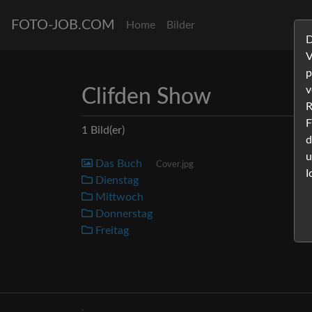
FOTO-JOB.COM
Home
Bilder
D
V
p
v
Clifden Show
R
F
1 Bild(er)
d
u
Das Buch
Cover.jpg
I
Dienstag
Mittwoch
Donnerstag
Freitag
.